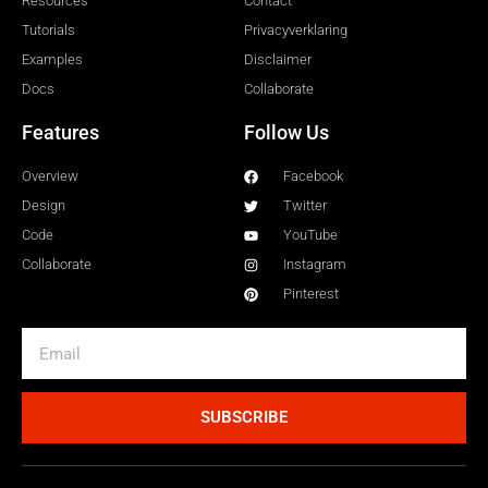
Resources
Contact
Tutorials
Privacyverklaring
Examples
Disclaimer
Docs
Collaborate
Features
Follow Us
Overview
Facebook
Design
Twitter
Code
YouTube
Collaborate
Instagram
Pinterest
SUBSCRIBE